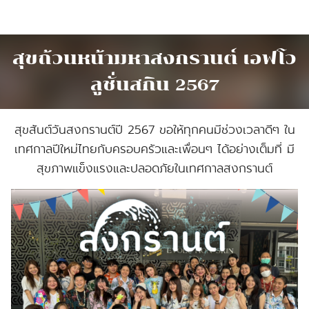
Skip
to
content
สุขถ้วนหน้ามหาสงกรานต์ เอฟโว
ลูชั่นสกิน 2567
สุขสันต์วันสงกรานต์ปี 2567 ขอให้ทุกคนมีช่วงเวลาดีๆ ใน
เทศกาลปีใหม่ไทยกับครอบครัวและเพื่อนๆ ได้อย่างเต็มที่ มี
สุขภาพแข็งแรงและปลอดภัยในเทศกาลสงกรานต์