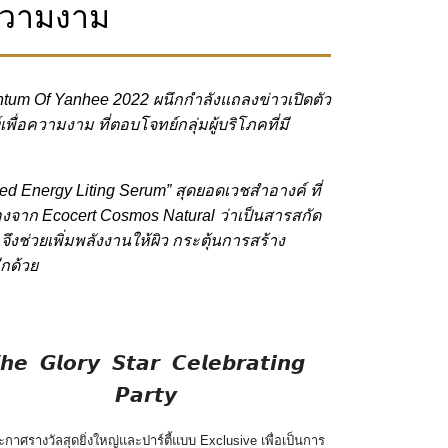
มความงาม
ntum Of Yanhee 2022 ผนึกกำลังแถลงข่าวเปิดตัว
อความงาม ที่ตอบโจทย์กลุ่มผู้บริโภคที่มี
d Energy Liting Serum” สุดยอดเวชสำอางค์ ที่
งจาก Ecocert Cosmos Natural ว่าเป็นสารสกัด
ช่วยเพิ่มพลังงานให้ผิว กระตุ้นการสร้าง
ีกด้วย
𝙝𝙚 𝙂𝙡𝙤𝙧𝙮 𝙎𝙩𝙖𝙧 𝘾𝙚𝙡𝙚𝙗𝙧𝙖𝙩𝙞𝙣𝙜
𝙋𝙖𝙧𝙩𝙮
กาศรางวัลสุดยิ่งใหญ่และปาร์ตี้แบบ Exclusive เพื่อเป็นการ