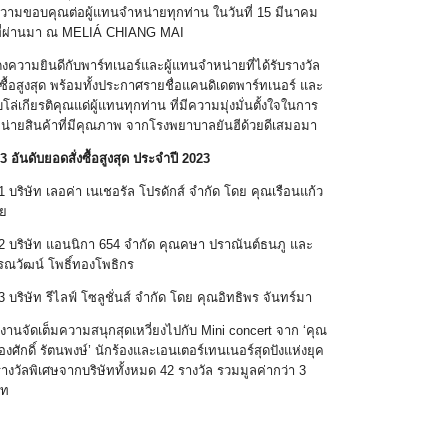
ามขอบคุณต่อผู้แทนจำหน่ายทุกท่าน ในวันที่ 15 มีนาคม
ที่ผ่านมา ณ MELIÁ CHIANG MAI
ความยินดีกับพาร์ทเนอร์และผู้แทนจำหน่ายที่ได้รับรางวัล
งซื้อสูงสุด พร้อมทั้งประกาศรายชื่อแคนดิเดตพาร์ทเนอร์ และ
โล่เกียรติคุณแด่ผู้แทนทุกท่าน ที่มีความมุ่งมั่นตั้งใจในการ
น่ายสินค้าที่มีคุณภาพ จากโรงพยาบาลยันฮีด้วยดีเสมอมา
3 อันดับยอดสั่งซื้อสูงสุด ประจำปี 2023
 1 บริษัท เลอค่า เนเชอรัล โปรดักส์ จำกัด โดย คุณเรือนแก้ว
ย
 2 บริษัท แอนนิกา 654 จำกัด คุณคษา ปราณันต์ธนภู และ
ณวัฒน์ โพธิ์ทองโพธิกร
3 บริษัท รีไลฟ์ โซลูชั่นส์ จำกัด โดย คุณอิทธิพร จันทร์มา
านจัดเต็มความสนุกสุดเหวี่ยงไปกับ Mini concert จาก ‘คุณ
องศักดิ์ รัตนพงษ์’ นักร้องและเอนเตอร์เทนเนอร์สุดปังแห่งยุค
างวัลพิเศษจากบริษัททั้งหมด 42 รางวัล รวมมูลค่ากว่า 3
าท