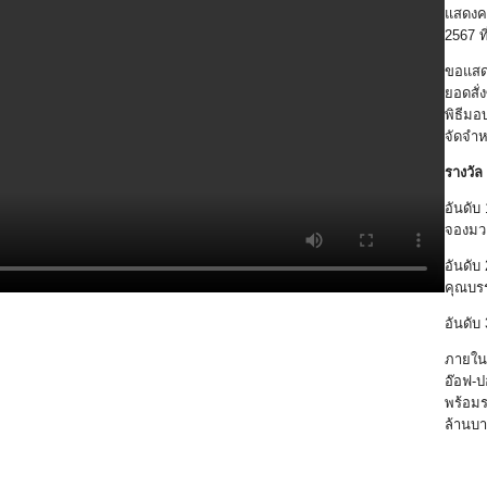
แสดงคว
2567 
ขอแสดง
ยอดสั่
พิธีมอบ
จัดจำห
รางวัล 
อันดับ
จองมว
อันดับ
คุณบรร
อันดับ 
ภายในง
อ๊อฟ-ป
พร้อมร
ล้านบ